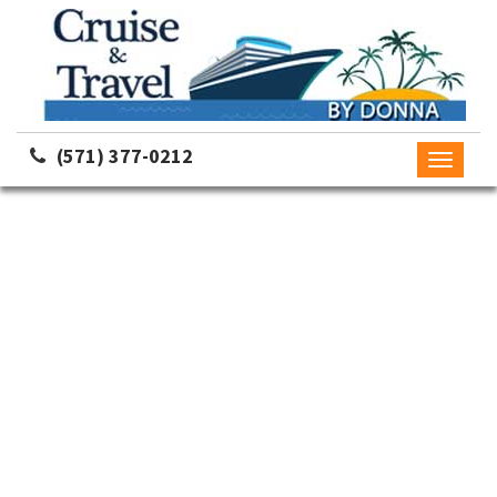
(571) 377-0212
Toggle
navigati