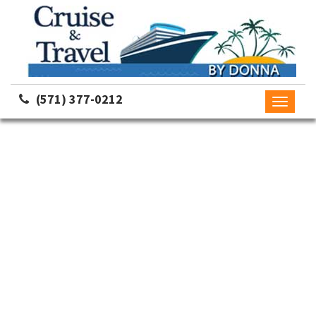
(571) 377-0212
Toggle
navigati